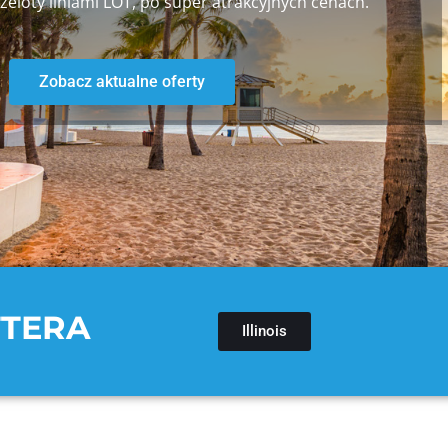
eloty liniami LOT, po super atrakcyjnych cenach.
Zobacz aktualne oferty
TTERA
Illinois